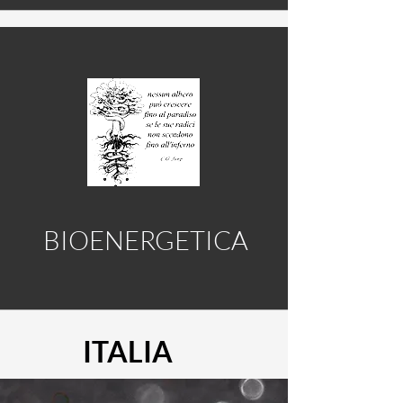
BIOENERGETIC
A
ITALIA