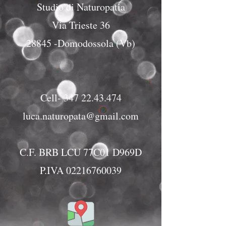
Studio di Naturopatia
Via Trieste 36
28845 -Domodossola (Vb)
Cell-
347 22.43.474
luca.naturopata@gmail.com
C.F. BRB LCU 77C01 D969D
P.IVA
02216760039