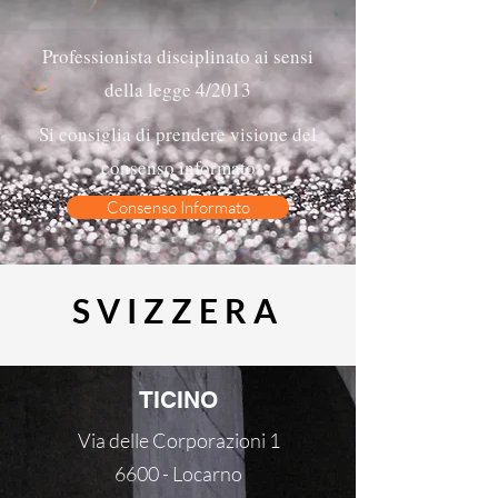
Professionista disciplinato ai sensi
della legge 4/2013
Si consiglia di prendere visione del
consenso informato
Consenso Informato
SVIZZERA
TICINO
Via delle Corporazioni 1
6600 - Locarno