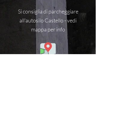
Si consiglia di parcheggiare
all'autosilo Castello - vedi
mappa per info
Via Nizzola 2
6900 - Lugano
Suonare ScuolaTAO
3 PIANO
Via
Natel
+41 79 88.06.365